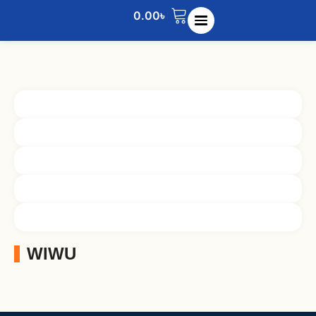
0.00
৳
WIWU