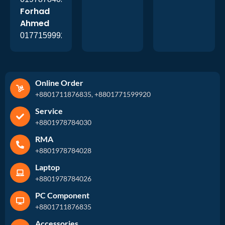
Forhad
Ahmed
01771599920
Online Order
+8801711876835, +8801771599920
Service
+8801978784030
RMA
+8801978784028
Laptop
+8801978784026
PC Component
+8801711876835
Accessories